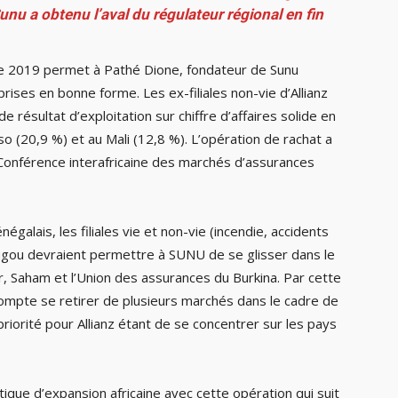
unu a obtenu l’aval du régulateur régional en fin
e 2019 permet à Pathé Dione, fondateur de Sunu
ises en bonne forme. Les ex-filiales non-vie d’Allianz
e résultat d’exploitation sur chiffre d’affaires solide en
o (20,9 %) et au Mali (12,8 %). L’opération de rachat a
 Conférence interafricaine des marchés d’assurances
égalais, les filiales vie et non-vie (incendie, accidents
ougou devraient permettre à SUNU de se glisser dans le
r, Saham et l’Union des assurances du Burkina. Par cette
compte se retirer de plusieurs marchés dans le cadre de
priorité pour Allianz étant de se concentrer sur les pays
tique d’expansion africaine avec cette opération qui suit