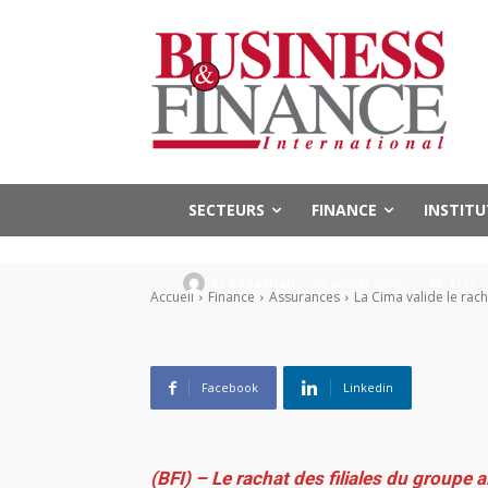
Entreprises
Finance
Assurances
La Cima valide 
d’Allianz en A
SECTEURS
FINANCE
INSTIT
-
By
Rédaction
10 janvier 2020
1177
Accueil
Finance
Assurances
La Cima valide le racha
Facebook
Linkedin
(BFI) – Le rachat des filiales du groupe 