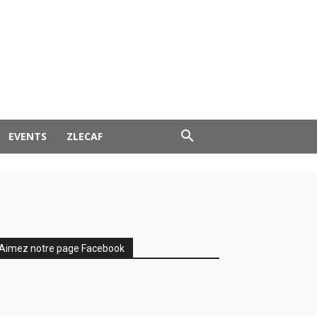
es
UNU
EVENTS
ZLECAF
Aimez notre page Facebook