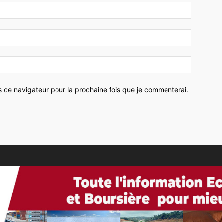
Nom
:*
Email
:*
Site
:
s ce navigateur pour la prochaine fois que je commenterai.