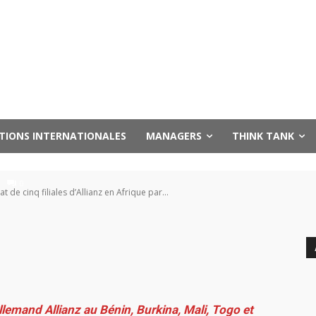
le rachat de cinq filial
frique par le groupe S
UTIONS INTERNATIONALES
MANAGERS
THINK TANK
0
t de cinq filiales d’Allianz en Afrique par...
allemand Allianz au Bénin, Burkina, Mali, Togo et