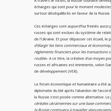
A travers le forum, la Russie souhaite dével
échanges qui sont pour le moment modestes e
surtout déséquilibrés en faveur de la Russie.
Ces échanges sont aujourd’hui freinés aussi
russes qui sont exclues du système de relati
de l’Ukraine. Et pour dépasser cet écueil, le 
d’élargir les liens commerciaux et économiqu
règlements financiers pour les transactions
rouble
». A ce titre, la création d’un moyen po
russes et africaines est imminente, selon Dani
de développement (VEB).
Le forum économique et humanitaire a été auss
diplomatie du blé après l’abandon de l’accord 
la Russie s’est posée comme alternative. Le
céréales ukrainiennes sur une base commercia
la Russie continuera à travailler vigoureuse