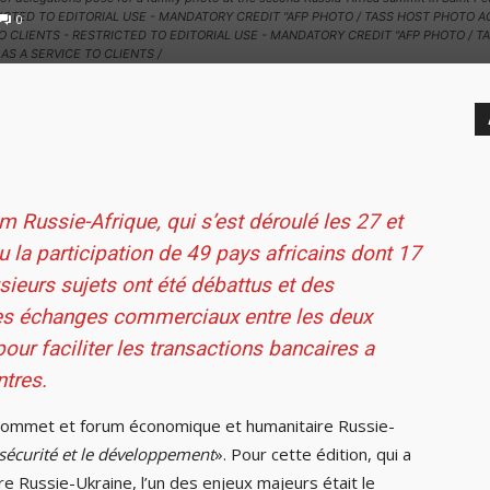
TRICTED TO EDITORIAL USE - MANDATORY CREDIT "AFP PHOTO / TASS HOST PHOTO
0
CLIENTS - RESTRICTED TO EDITORIAL USE - MANDATORY CREDIT "AFP PHOTO / TASS 
S A SERVICE TO CLIENTS /
Russie-Afrique, qui s’est déroulé les 27 et
nu la participation de 49 pays africains dont 17
sieurs sujets ont été débattus et des
 les échanges commerciaux entre les deux
our faciliter les transactions bancaires a
ntres.
 2e Sommet et forum économique et humanitaire Russie-
a sécurité et le développement
». Pour cette édition, qui a
rre Russie-Ukraine, l’un des enjeux majeurs était le