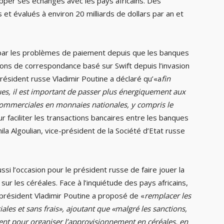
opper ses échanges avec les pays africains. Des
t évalués à environ 20 milliards de dollars par an et
 par les problèmes de paiement depuis que les banques
ons de correspondance basé sur Swift depuis l’invasion
président russe Vladimir Poutine a déclaré qu’«a
fin
es, il est important de passer plus énergiquement aux
 commerciales en monnaies nationales, y compris le
ur faciliter les transactions bancaires entre les banques
la Algoulian, vice-président de la Société d’Etat russe
i l’occasion pour le président russe de faire jouer la
sur les céréales. Face à l’inquiétude des pays africains,
 président Vladimir Poutine a proposé de «
remplacer les
les et sans frais», ajoutant que «malgré les sanctions,
ment pour organiser l’approvisionnement en céréales, en