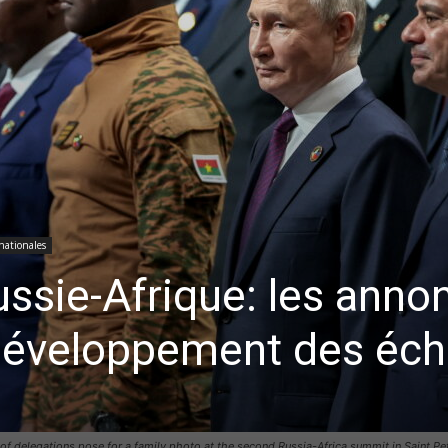
nationales
sie-Afrique: les anno
 développement des éc
 of delegations pose for a family photo at the second Russia-Africa summit in Saint P