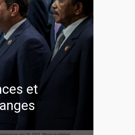
nces et
hanges
etersburg on July 28, 2023. (Photo by Mikhail