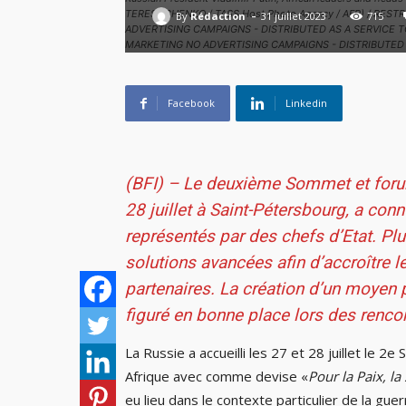
-
TERESHCHENKO / TASS Host Photo Agency / AFP) / RES
By
Rédaction
31 juillet 2023
715
ADVERTISING CAMPAIGNS - DISTRIBUTED AS A SERVICE TO 
MARKETING NO ADVERTISING CAMPAIGNS - DISTRIBUTED A
Facebook
Linkedin
(BFI) – Le deuxième Sommet et forum 
28 juillet à Saint-Pétersbourg, a con
représentés par des chefs d’Etat. Plu
solutions avancées afin d’accroître
partenaires. La création d’un moyen p
figuré en bonne place lors des renco
La Russie a accueilli les 27 et 28 juillet le
Afrique avec comme devise «
Pour la Paix, l
eu lieu dans le contexte particulier de la gue