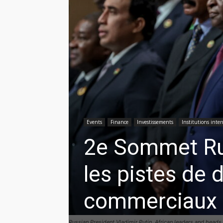
Events
Finance
Investissements
Institutions inter
2e Sommet Rus
les pistes de
commerciaux
Russian President Vladimir Putin, African leaders and heads