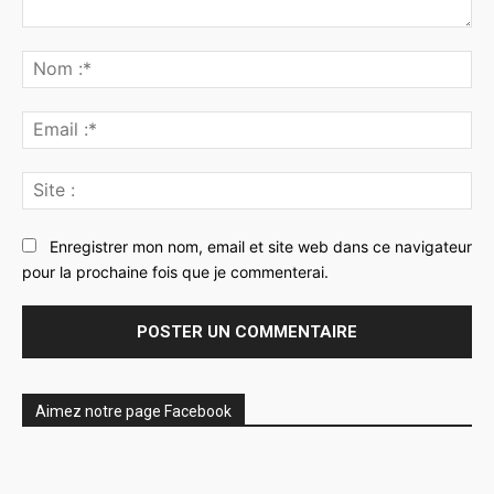
Commenter
:
No
:*
Ema
:*
Sit
:
Enregistrer mon nom, email et site web dans ce navigateur
pour la prochaine fois que je commenterai.
Aimez notre page Facebook