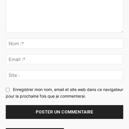
Commenter
:
No
:*
Ema
:*
Sit
:
Enregistrer mon nom, email et site web dans ce navigateur
pour la prochaine fois que je commenterai.