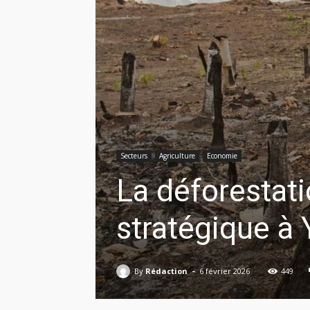
Secteurs
Agriculture
Economie
La déforestati
stratégique à
-
By
Rédaction
6 février 2026
449