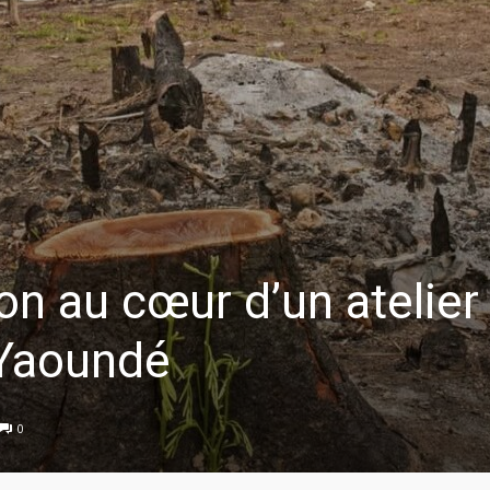
on au cœur d’un atelier
 Yaoundé
0