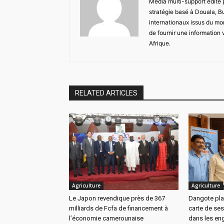
Média multi-support édité
stratégie basé à Douala, B
internationaux issus du mon
de fournir une information 
Afrique.
RELATED ARTICLES
Agriculture
Agriculture
Le Japon revendique près de 367
Dangote pla
milliards de Fcfa de financement à
carte de ses
l’économie camerounaise
dans les eng