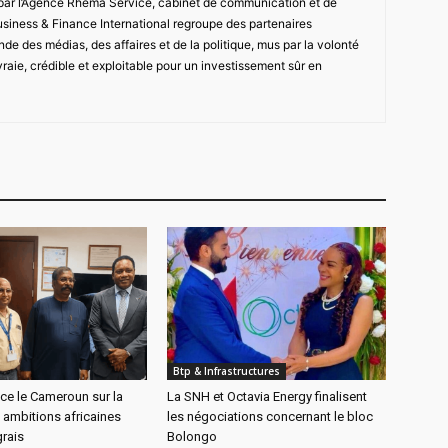
 par l’Agence Rhéma Service, cabinet de communication et de
usiness & Finance International regroupe des partenaires
de des médias, des affaires et de la politique, mus par la volonté
vraie, crédible et exploitable pour un investissement sûr en
Btp & Infrastructures
ce le Cameroun sur la
La SNH et Octavia Energy finalisent
 ambitions africaines
les négociations concernant le bloc
rais
Bolongo