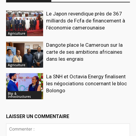
Le Japon revendique près de 367
milliards de Fcfa de financement à
l’économie camerounaise
Agriculture
Dangote place le Cameroun sur la
carte de ses ambitions africaines
dans les engrais
Agriculture
La SNH et Octavia Energy finalisent
les négociations concernant le bloc
Bolongo
Btp &
Infrastructures
LAISSER UN COMMENTAIRE