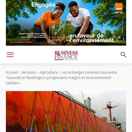
Accueil
Secteurs
Agriculture
Les échanges commerciaux entre
Yaoundé et Washington progressent malgré un environnement
tarifaire...