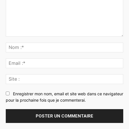
Commenter
:
No
:*
Ema
:*
Sit
:
Enregistrer mon nom, email et site web dans ce navigateur
pour la prochaine fois que je commenterai.