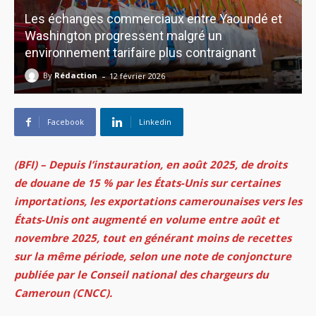
Les échanges commerciaux entre Yaoundé et
Washington progressent malgré un
environnement tarifaire plus contraignant
-
By
Rédaction
12 février 2026
Facebook
Linkedin
(BFI) – Depuis l’instauration, en août 2025, de droits
de douane de 15 % par les États-Unis sur certaines
importations, l
es exportations camerounaises vers les
États-Unis ont augmenté en volume entre août et
novembre 2025, tout en générant moins de recettes
sur la même période, selon une note de conjoncture
publiée par le Conseil national des chargeurs du
Cameroun (CNCC).