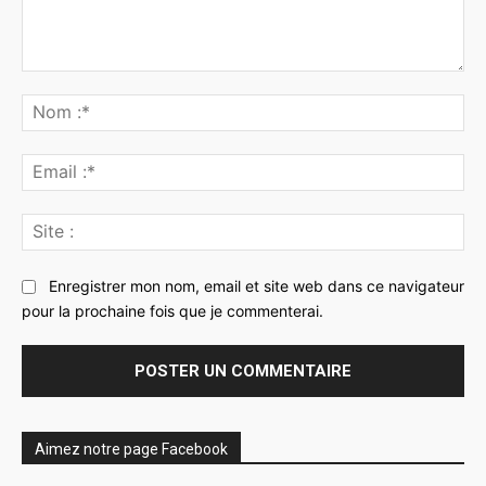
Commenter
:
No
:*
Ema
:*
Sit
:
Enregistrer mon nom, email et site web dans ce navigateur
pour la prochaine fois que je commenterai.
Aimez notre page Facebook