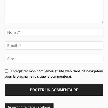
Commenter
:
No
:*
Ema
:*
Sit
:
Enregistrer mon nom, email et site web dans ce navigateur
pour la prochaine fois que je commenterai.
Aimez notre page Facebook