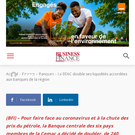
La BEAC double ses liquidités accordées aux
banques de la région
-
Accueil
Finance
Banques
La BEAC double ses liquidités accordées
By
Rédaction
29 mars 2020
aux banques de la région
Facebook
Linkedin
(BFI) – Pour faire face au coronavirus et à la chute des
prix du pétrole, la Banque centrale des six pays
membres de la Cemac a décidé de doubler, de 240