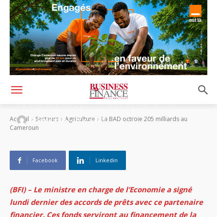
La BAD octroie 205 milliards au Cameroun
-
Accueil
Secteurs
Agriculture
La BAD octroie 205 milliards au
By
Rédaction
13 avril 2020
Cameroun
Facebook
Linkedin
(BFI) – Le ministre en charge de l’Economie a signé
lundi dernier des accords de prêts avec ce partenaire
financier.
Ces fonds serviront au financement de la