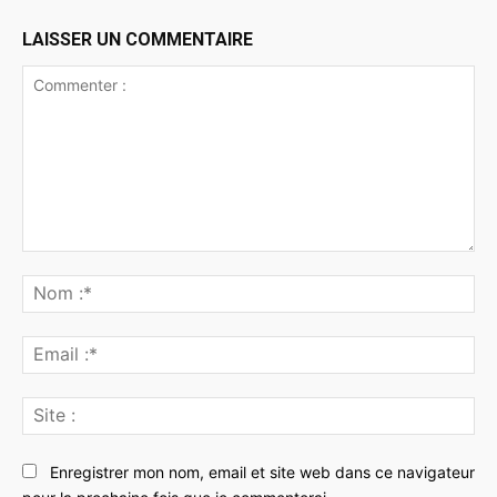
LAISSER UN COMMENTAIRE
Commenter
:
No
:*
Ema
:*
Sit
:
Enregistrer mon nom, email et site web dans ce navigateur
pour la prochaine fois que je commenterai.