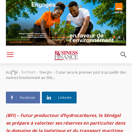
Dakar sera le premier port à accueillir des
navires fonctionnant au GNL en Afrique
-
Accueil
Secteurs
Energie
Dakar sera le premier port à accueillir des
By
Rédaction
2 avril 2021
navires fonctionnant au GNL...
Facebook
Linkedin
(BFI) – Futur producteur d’hydrocarbures, le Sénégal
se prépare à valoriser ses réserves en particulier dans
le domaine de la logistique et du transport maritime