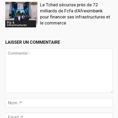
Le Tchad sécurise près de 72
milliards de Fcfa d’Afreximbank
pour financer ses infrastructures et
le commerce
Btp &
Infrastructures
LAISSER UN COMMENTAIRE
Commenter
:
No
:*
Ema