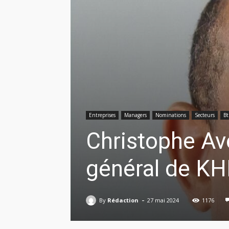
Entreprises
Managers
Nominations
Secteurs
Bt
Christophe A
général de KH
-
By
Rédaction
27 mai 2024
1176