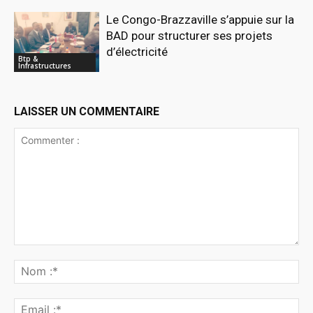
Le Congo-Brazzaville s’appuie sur la
BAD pour structurer ses projets
d’électricité
Btp &
Infrastructures
LAISSER UN COMMENTAIRE
Commenter
:
No
:*
Ema