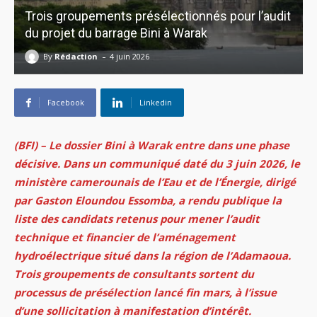
Trois groupements présélectionnés pour l’audit
du projet du barrage Bini à Warak
-
By
Rédaction
4 juin 2026
Facebook
Linkedin
(BFI) – Le dossier Bini à Warak entre dans une phase
décisive. Dans un communiqué daté du 3 juin 2026, le
ministère camerounais de l’Eau et de l’Énergie, dirigé
par Gaston Eloundou Essomba, a rendu publique la
liste des candidats retenus pour mener l’audit
technique et financier de l’aménagement
hydroélectrique situé dans la région de l’Adamaoua.
Trois groupements de consultants sortent du
processus de présélection lancé fin mars, à l’issue
d’une sollicitation à manifestation d’intérêt.