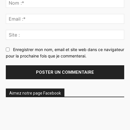
:
No
:*
Ema
:*
Sit
:
Enregistrer mon nom, email et site web dans ce navigateur
pour la prochaine fois que je commenterai.
Aimez notre page Facebook