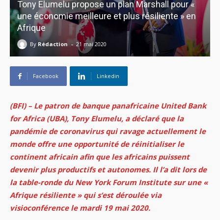
Tony Elumelu propose un plan Marshall pour «
une économie meilleure et plus résiliente » en
Afrique
-
By
Rédaction
21 mai 2020
Facebook
Linkedin
(BFI) – Le patron de banque panafricaine United Bank
for Africa (UBA), Tony Elumelu, a déclaré que la
pandémie de coronavirus qui ravage actuellement le
monde offre une opportunité de réinitialiser le
continent africain afin que les africains puissent
devenir plus productifs et autonomes.
Il l’a dit lors de
la table-ronde du New York Forum Institute sur une «
Afrique résiliente » qui s’est déroulée via
visioconférence le mardi 19 mai 2020.