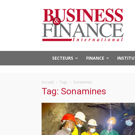
SECTEURS
FINANCE
INSTIT
Accueil
Tags
Sonamines
Tag: Sonamines