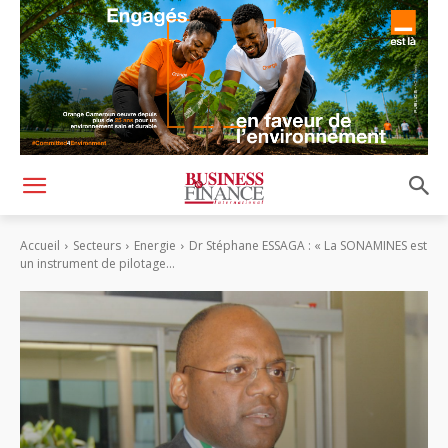
Accueil
Secteurs
Energie
Dr Stéphane ESSAGA : « La SONAMINES est
un instrument de pilotage...