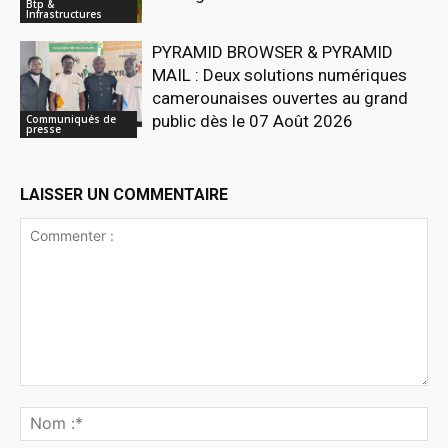
Btp &
Infrastructures
PYRAMID BROWSER & PYRAMID
MAIL : Deux solutions numériques
camerounaises ouvertes au grand
public dès le 07 Août 2026
Communiqués de
presse
LAISSER UN COMMENTAIRE
Commenter
:
No
:*