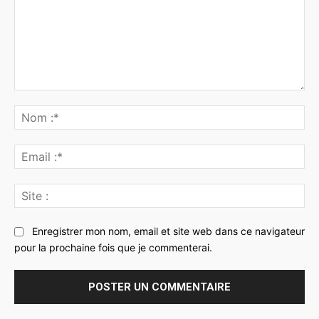
Commenter
:
No
:*
Ema
:*
Sit
:
Enregistrer mon nom, email et site web dans ce navigateur
pour la prochaine fois que je commenterai.