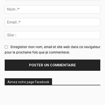
Commenter
:
No
:*
Ema
:*
Sit
:
Enregistrer mon nom, email et site web dans ce navigateur
pour la prochaine fois que je commenterai.
Aimez notre page Facebook