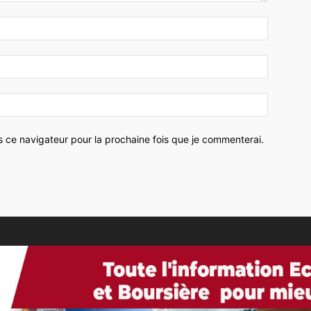
Nom
:*
Email
:*
Site
:
s ce navigateur pour la prochaine fois que je commenterai.