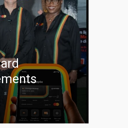
ard
iements