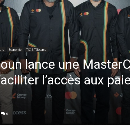
urs
Economie
TIC & Télécoms
oun lance une MasterC
faciliter l’accès aux pa
0