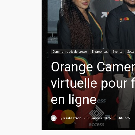
Communiqués de presse
Entreprises
Events
Secte
Orange Camer
virtuelle pour 
en ligne
-
By
Rédaction
30 janvier 2026
726