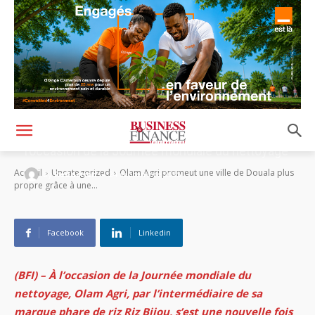
Olam Agri promeut une ville de Douala plus
propre grâce à une campagne massive à
l’occasion de la Journée mondiale du nettoyage
-
Accueil
Uncategorized
Olam Agri promeut une ville de Douala plus
By
Rédaction
24 septembre 2025
propre grâce à une...
Facebook
Linkedin
(BFI) – À l’occasion de la Journée mondiale du
nettoyage, Olam Agri, par l’intermédiaire de sa
marque phare de riz Riz Bijou, s’est une nouvelle fois