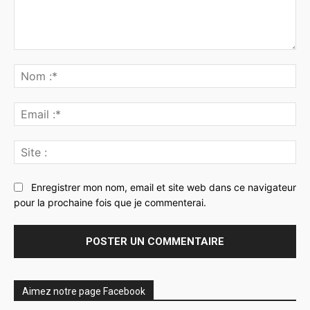
Commenter
:
No
:*
Ema
:*
Sit
:
Enregistrer mon nom, email et site web dans ce navigateur
pour la prochaine fois que je commenterai.
Aimez notre page Facebook