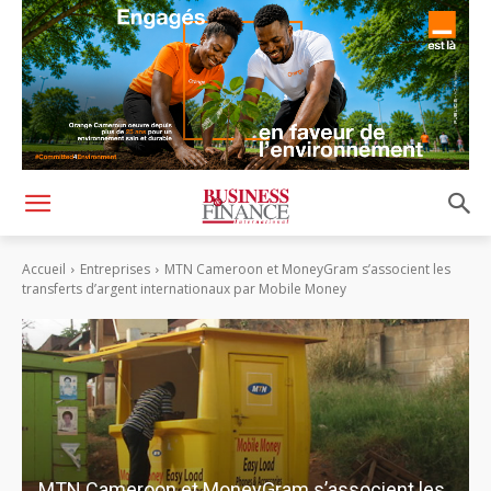
Accueil
Entreprises
MTN Cameroon et MoneyGram s’associent les
transferts d’argent internationaux par Mobile Money
MTN Cameroon et MoneyGram s’associent les