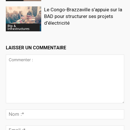
Le Congo-Brazzaville s’appuie sur la
BAD pour structurer ses projets
d’électricité
Btp &
Infrastructures
LAISSER UN COMMENTAIRE
Commenter
:
No
:*
Ema