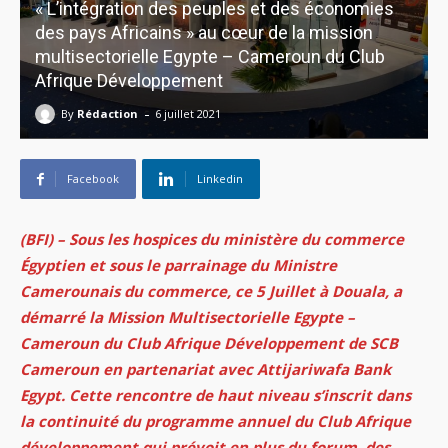
« L’intégration des peuples et des économies
des pays Africains » au cœur de la mission
multisectorielle Egypte – Cameroun du Club
Afrique Développement
-
By
Rédaction
6 juillet 2021
Facebook
Linkedin
(BFI) – Sous les hospices du ministère du commerce
Égyptien et sous le parrainage du Ministre
Camerounais du commerce, ce 5 Juillet à Douala, a
démarré la Mission Multisectorielle Egypte –
Cameroun du Club Afrique Développement de SCB
Cameroun en partenariat avec Attijariwafa Bank
Egypt.
Cette rencontre de haut niveau s’inscrit dans
la continuité du programme annuel du Club Afrique
développement qui prévoit en plus du forum, des