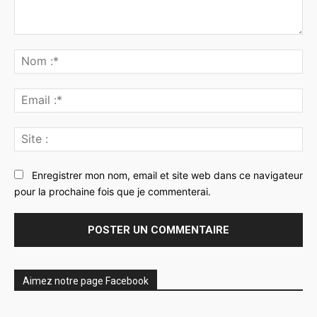
Commenter
:
No
:*
Ema
:*
Sit
:
Enregistrer mon nom, email et site web dans ce navigateur
pour la prochaine fois que je commenterai.
Aimez notre page Facebook