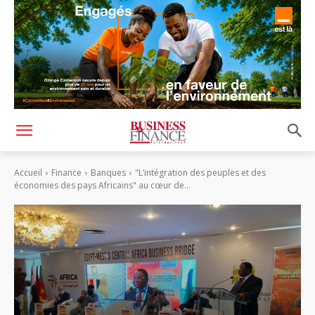
Accueil
Finance
Banques
"L’intégration des peuples et des
économies des pays Africains" au cœur de...