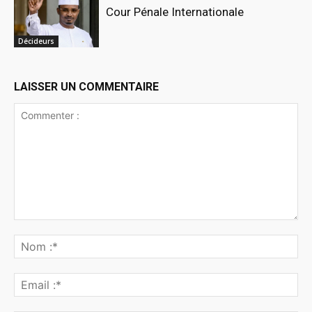
Cour Pénale Internationale
Décideurs
LAISSER UN COMMENTAIRE
Commenter
:
No
:*
Ema
:*