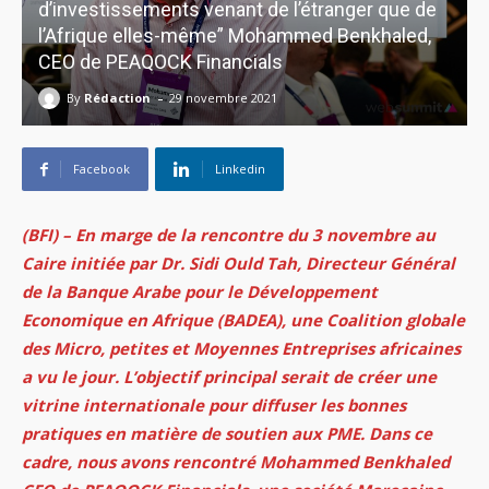
d’investissements venant de l’étranger que de
l’Afrique elles-même” Mohammed Benkhaled,
CEO de PEAQOCK Financials
-
By
Rédaction
29 novembre 2021
Facebook
Linkedin
(BFI) – En marge de la rencontre du 3 novembre au
Caire initiée par Dr. Sidi Ould Tah, Directeur Général
de la Banque Arabe pour le Développement
Economique en Afrique (BADEA), une Coalition globale
des Micro, petites et Moyennes Entreprises africaines
a vu le jour. L’objectif principal serait de créer une
vitrine internationale pour diffuser les bonnes
pratiques en matière de soutien aux PME. Dans ce
cadre, nous avons rencontré Mohammed Benkhaled