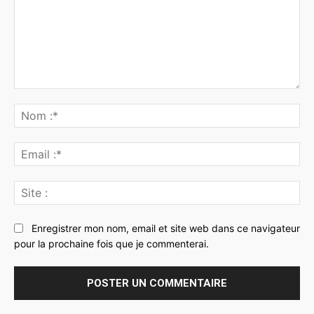
Commenter
:
No
:*
Ema
:*
Sit
:
Enregistrer mon nom, email et site web dans ce navigateur
pour la prochaine fois que je commenterai.