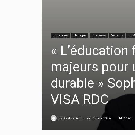
Entreprises
Managers
Interviews
Secteurs
TIC 
« L’éducation 
majeurs pour u
durable » Sop
VISA RDC
-
By
Rédaction
27 février 2024
1048