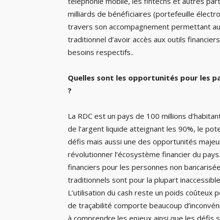
téléphonie mobile, les fintechs et autres part
milliards de bénéficiaires (portefeuille électr
travers son accompagnement permettant aujo
traditionnel d’avoir accès aux outils financier
besoins respectifs..
Quelles sont les opportunités pour les p
?
La RDC est un pays de 100 millions d’habitant
de l’argent liquide atteignant les 90%, le po
défis mais aussi une des opportunités maje
révolutionner l’écosystème financier du pays
financiers pour les personnes non bancarisée
traditionnels sont pour la plupart inaccessibl
L’utilisation du cash reste un poids coûteu
de traçabilité comporte beaucoup d’inconvén
à comprendre les enjeux ainsi que les défis 