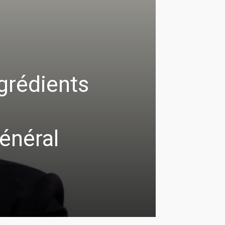
ngrédients
e
énéral