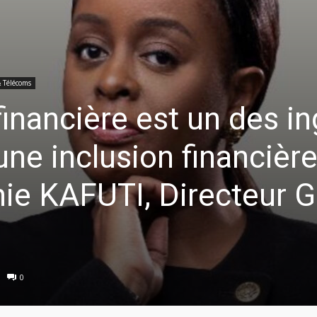
& Télécoms
financière est un des i
ne inclusion financièr
hie KAFUTI, Directeur G
0