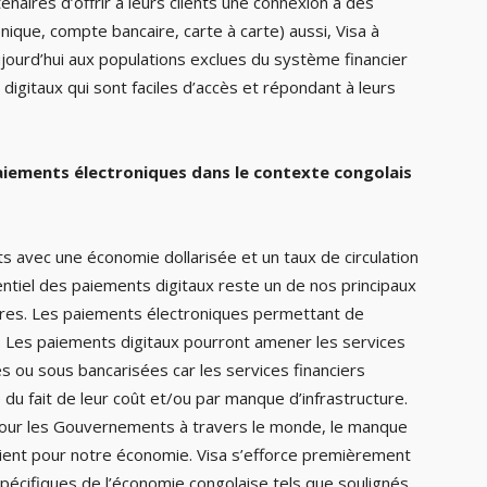
enaires d’offrir à leurs clients une connexion à des
onique, compte bancaire, carte à carte) aussi, Visa à
urd’hui aux populations exclues du système financier
s digitaux qui sont faciles d’accès et répondant à leurs
aiements électroniques dans le contexte congolais
s avec une économie dollarisée et un taux de circulation
tentiel des paiements digitaux reste un de nos principaux
ures. Les paiements électroniques permettant de
. Les paiements digitaux pourront amener les services
s ou sous bancarisées car les services financiers
e du fait de leur coût et/ou par manque d’infrastructure.
x pour les Gouvernements à travers le monde, le manque
ient pour notre économie. Visa s’efforce premièrement
spécifiques de l’économie congolaise tels que soulignés