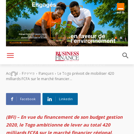
Le Togo prévoit de mobiliser 420 milliards FCFA
sur le marché financier régional en 2020
-
Accueil
Finance
Banques
Le Togo prévoit de mobiliser 420
By
Rédaction
5 février 2020
milliards FCFA sur le marché financier...
Facebook
Linkedin
(BFI) – En vue du financement de son budget gestion
2020, le Togo ambitionne de lever au total 420
milliards FCFA sur le marché financier régional,