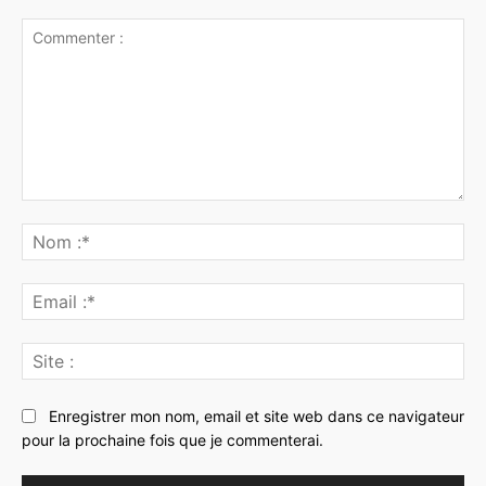
Commenter
:
No
:*
Ema
:*
Sit
:
Enregistrer mon nom, email et site web dans ce navigateur
pour la prochaine fois que je commenterai.