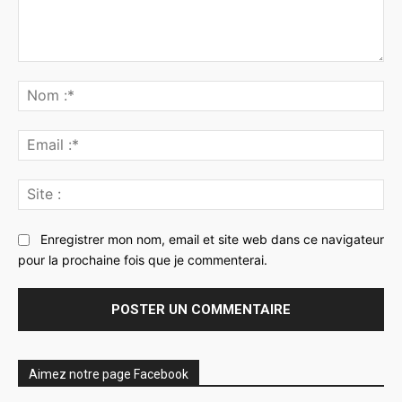
Commenter
:
No
:*
Ema
:*
Sit
:
Enregistrer mon nom, email et site web dans ce navigateur
pour la prochaine fois que je commenterai.
Aimez notre page Facebook