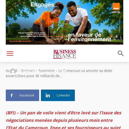
Le Cameroun va amortir sa dette envers Eneo
pour 45 milliards de FCFA
-
Accueil
Secteurs
Economie
Le Cameroun va amortir sa dette
By
Rédaction
14 février 2020
envers Eneo pour 45 milliards de...
Facebook
Linkedin
(BFI) – Un pan de voile vient d’être levé sur l’issue des
négociations menées depuis plusieurs mois entre
l’Etat du Cameroun, Eneo et ses fournisseurs au sujet