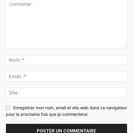
Commenter
:
No
:*
Ema
:*
Sit
:
Enregistrer mon nom, email et site web dans ce navigateur
pour la prochaine fois que je commenterai.