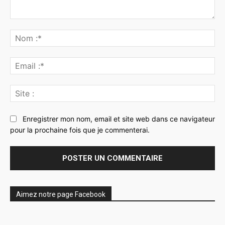
Commenter
:
No
:*
Ema
:*
Sit
:
Enregistrer mon nom, email et site web dans ce navigateur
pour la prochaine fois que je commenterai.
Aimez notre page Facebook