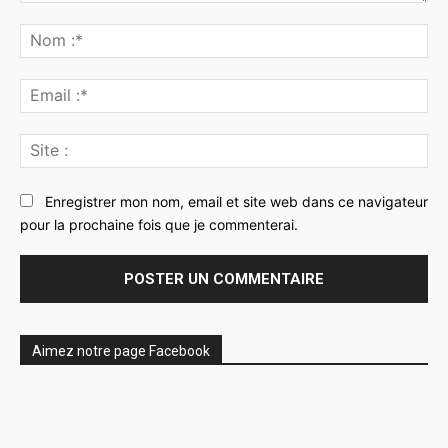
Commenter
:
No
:*
Ema
:*
Sit
:
Enregistrer mon nom, email et site web dans ce navigateur
pour la prochaine fois que je commenterai.
Aimez notre page Facebook