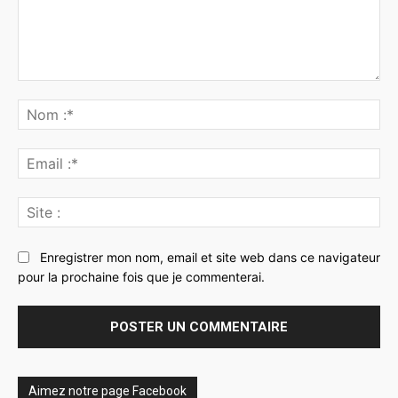
Commenter
:
No
:*
Ema
:*
Sit
:
Enregistrer mon nom, email et site web dans ce navigateur
pour la prochaine fois que je commenterai.
Aimez notre page Facebook