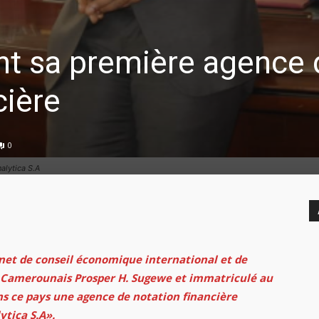
t sa première agence 
cière
0
alytica S.A
inet de conseil économique international et de
le Camerounais Prosper H. Sugewe et immatriculé au
s ce pays une agence de notation financière
tica S.A».