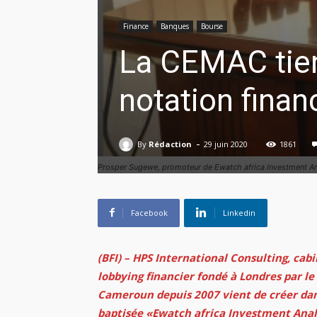
Finance
Banques
Bourse
La CEMAC tien
notation finan
-
By
Rédaction
29 juin 2020
1861
Prosper Sugewe, promoteur de Ewatch africa Investment An
Facebook
Linkedin
(BFI) – HPS International Consulting, cab
lobbying financier fondé à Londres par 
Cameroun depuis 2007 vient de créer dan
baptisée «Ewatch africa Investment Analy