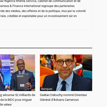
 par l’Agence Rhéma Service, cabinet de communication et de
usiness & Finance International regroupe des partenaires
de des médias, des affaires et de la politique, mus par la volonté
vraie, crédible et exploitable pour un investissement sûr en
Banques
g sécurise 52 milliards de
Gaëtan Debuchy nommé Directeur
de la BIDC pour irriguer
Général d’Advans Cameroun
de valeur