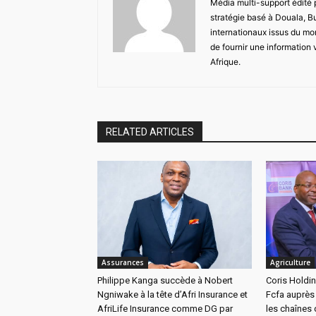
Média multi-support édité
stratégie basé à Douala, B
internationaux issus du mon
de fournir une information 
Afrique.
RELATED ARTICLES
Assurances
Agriculture
Philippe Kanga succède à Nobert
Coris Holdin
Ngniwake à la tête d’Afri Insurance et
Fcfa auprès 
AfriLife Insurance comme DG par
les chaînes 