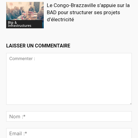
Le Congo-Brazzaville s’appuie sur la
BAD pour structurer ses projets
d’électricité
Btp &
Infrastructures
LAISSER UN COMMENTAIRE
Commenter
:
No
:*
Ema
:*