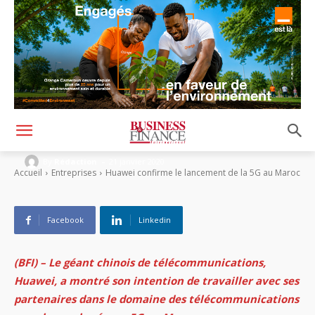
Huawei confirme le lancement de la 5G au
Maroc
-
By
Rédaction
21 janvier 2020
Accueil
Entreprises
Huawei confirme le lancement de la 5G au Maroc
Facebook
Linkedin
(BFI) – Le géant chinois de télécommunications,
Huawei, a montré son intention de travailler avec ses
partenaires dans le domaine des télécommunications