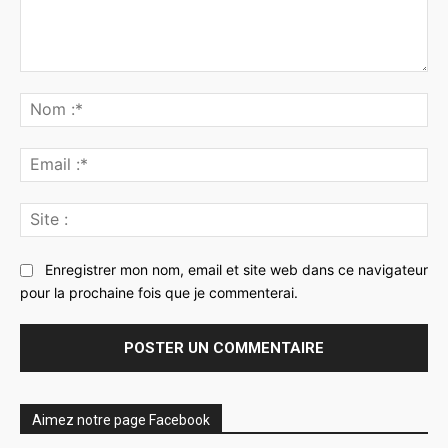
Commenter
:
No
:*
Ema
:*
Sit
:
Enregistrer mon nom, email et site web dans ce navigateur
pour la prochaine fois que je commenterai.
Aimez notre page Facebook