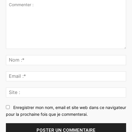
Commenter
:
No
:*
Ema
:*
Sit
:
Enregistrer mon nom, email et site web dans ce navigateur
pour la prochaine fois que je commenterai.