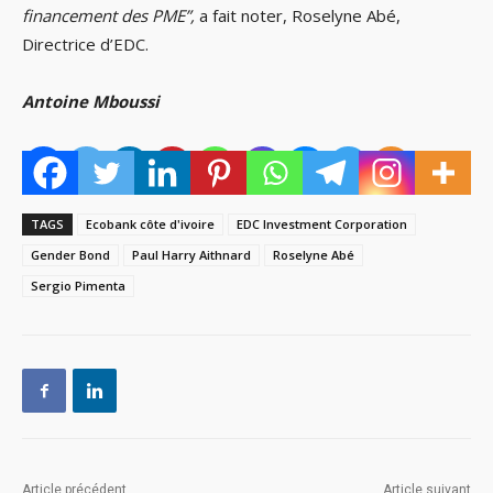
financement des PME”,
a fait noter, Roselyne Abé,
Directrice d’EDC.
Antoine Mboussi
TAGS
Ecobank côte d'ivoire
EDC Investment Corporation
Gender Bond
Paul Harry Aithnard
Roselyne Abé
Sergio Pimenta
Article précédent
Article suivant