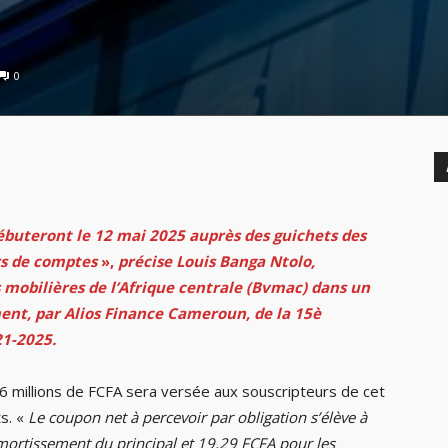
0
ébuteront le 12 mai 2025 auprès des guichets des
rs de comptes
»,
précise Louis Banga Ntolo,
 mobilières de l’Afrique centrale (Bvmac) dans un
ent, par Alios Finance Cameroun, de la 15è
21-2025.
6 millions de FCFA sera versée aux souscripteurs de cet
s. «
Le coupon net à percevoir par obligation s’élève à
amortissement du principal et 19,29 FCFA pour les