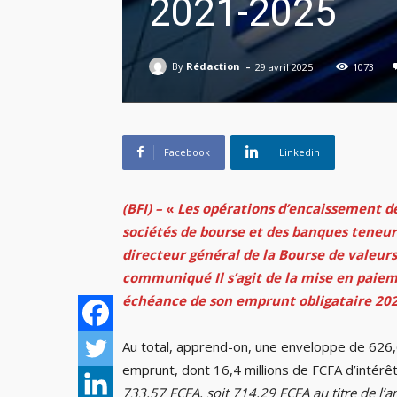
2021-2025
-
By
Rédaction
29 avril 2025
1073
Facebook
Linkedin
(BFI) –
«
Les opérations d’encaissement d
sociétés de bourse et des banques teneu
directeur général de la Bourse de valeurs
communiqué Il s’agit de la mise en paiem
échéance de son emprunt obligataire 20
Au total, apprend-on, une enveloppe de 626,
emprunt, dont 16,4 millions de FCFA d’intérêt
733,57 FCFA, soit 714,29 FCFA au titre de l’