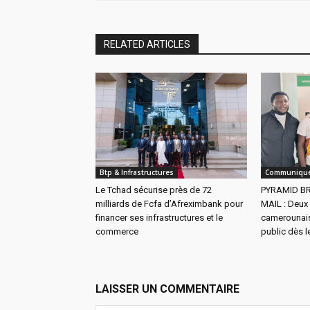
RELATED ARTICLES
Btp & Infrastructures
Communiqué
Le Tchad sécurise près de 72
PYRAMID B
milliards de Fcfa d’Afreximbank pour
MAIL : Deux
financer ses infrastructures et le
camerounais
commerce
public dès l
LAISSER UN COMMENTAIRE