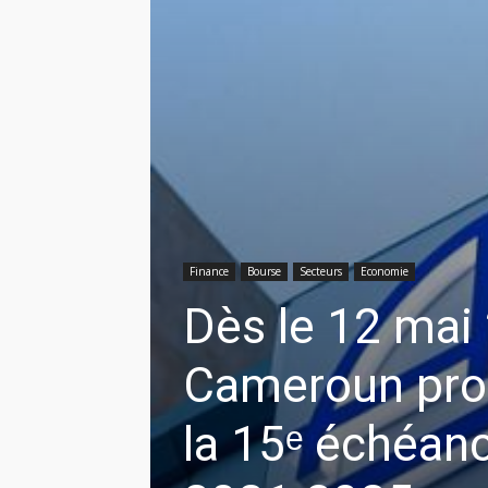
Finance
Bourse
Secteurs
Economie
Dès le 12 mai 
Cameroun pro
la 15ᵉ échéan