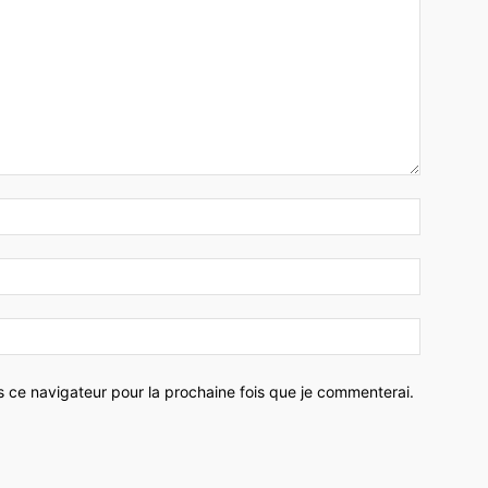
Nom
:*
Email
:*
Site
:
s ce navigateur pour la prochaine fois que je commenterai.