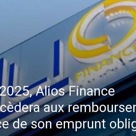
2025, Alios Finance
cèdera aux rembourse
ce de son emprunt oblig