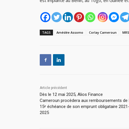
est implanté au Bénin, au Togo, en Guinée et
TAGS
Amédée Assomo
Corlay Cameroun
MRS
Article précédent
Dès le 12 mai 2025, Alios Finance
Cameroun procèdera aux remboursements de 
15ᵉ échéance de son emprunt obligataire 2021
2025