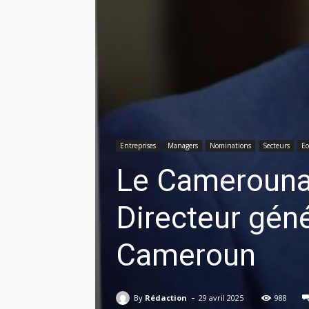
Entreprises
Managers
Nominations
Secteurs
Ec
Le Cameroun
Directeur géné
Cameroun
-
By
Rédaction
29 avril 2025
988