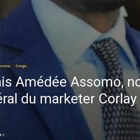
onomie
Energie
ais Amédée Assomo, 
ral du marketer Corlay
0