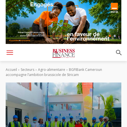
Accueil
Secteurs
Agro-alimentaire
BGFIBank Cameroun
accompagne l’ambition brassicole de Stricam