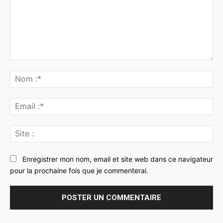
Commenter
:
No
:*
Ema
:*
Sit
:
Enregistrer mon nom, email et site web dans ce navigateur
pour la prochaine fois que je commenterai.