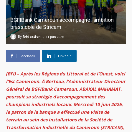
BGFIBank Cameroun accompagne l’ambition
brassicole de Stricam
-
By
Rédaction
11 juin 2026
Facebook
Linkedin
(BFI) – Après les Régions du Littoral et de l’Ouest, voici
l’Est Cameroun. À Bertoua, l’Administrateur Directeur
Général de BGFIBank Cameroun, ABAKAL MAHAMAT,
poursuit sa stratégie d’accompagnement des
champions industriels locaux. Mercredi 10 juin 2026,
le patron de la banque a effectué une visite de
terrain au sein des installations de la Société de
Transformation Industrielle du Cameroun (STRICAM),