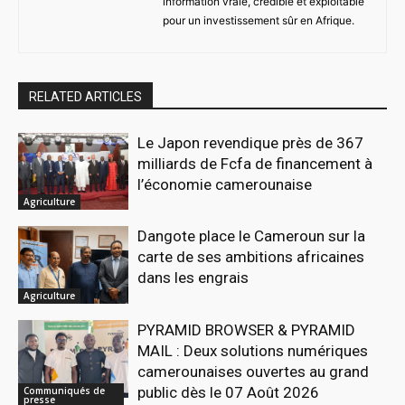
information vraie, crédible et exploitable
pour un investissement sûr en Afrique.
RELATED ARTICLES
Le Japon revendique près de 367
milliards de Fcfa de financement à
l’économie camerounaise
Agriculture
Dangote place le Cameroun sur la
carte de ses ambitions africaines
dans les engrais
Agriculture
PYRAMID BROWSER & PYRAMID
MAIL : Deux solutions numériques
camerounaises ouvertes au grand
public dès le 07 Août 2026
Communiqués de
presse