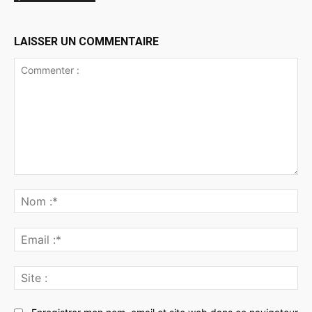
LAISSER UN COMMENTAIRE
Commenter
:
No
:*
Ema
:*
Sit
: