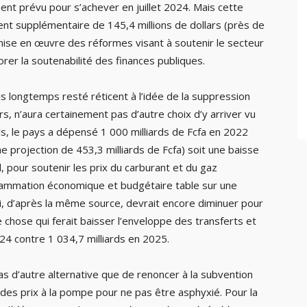
nt prévu pour s’achever en juillet 2024. Mais cette
nt supplémentaire de 145,4 millions de dollars (près de
 mise en œuvre des réformes visant à soutenir le secteur
iorer la soutenabilité des finances publiques.
 longtemps resté réticent à l’idée de la suppression
s, n’aura certainement pas d’autre choix d’y arriver vu
iels, le pays a dépensé 1 000 milliards de Fcfa en 2022
e projection de 453,3 milliards de Fcfa) soit une baisse
, pour soutenir les prix du carburant et du gaz
ammation économique et budgétaire table sur une
ci, d’après la même source, devrait encore diminuer pour
e chose qui ferait baisser l’enveloppe des transferts et
24 contre 1 034,7 milliards en 2025.
as d’autre alternative que de renoncer à la subvention
des prix à la pompe pour ne pas être asphyxié. Pour la