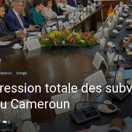
Secteurs
Energie
ression totale des sub
 au Cameroun
0