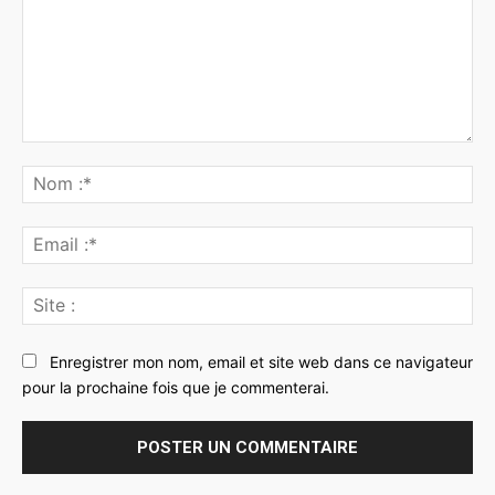
Commenter
:
No
:*
Ema
:*
Sit
:
Enregistrer mon nom, email et site web dans ce navigateur
pour la prochaine fois que je commenterai.