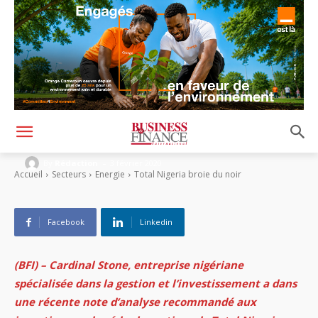
Total Nigeria broie du noir
-
By
Rédaction
3 février 2020
Accueil
Secteurs
Energie
Total Nigeria broie du noir
Facebook
Linkedin
(BFI) – Cardinal Stone, entreprise nigériane
spécialisée dans la gestion et l’investissement a dans
une récente note d’analyse recommandé aux