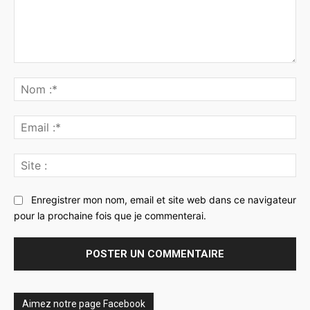
Commenter
:
No
:*
Ema
:*
Sit
:
Enregistrer mon nom, email et site web dans ce navigateur
pour la prochaine fois que je commenterai.
Aimez notre page Facebook