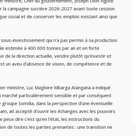
emier ministre, Chef du gouvernement, Joseph Dion Ngute
rer la campagne sucrière 2026-2027 avant toute cession
ogue social et de conserver les emplois existant ainsi que
 sous-investissement qui n’a pas permis à sa production
le estimée à 400 000 tonnes par an et en forte
se de la direction actuelle, vendre plutôt qu’investir et
 est un aveu d’absence de vision, de compétence et de
mier ministre, Luc Magloire Mbarga Atangana a indiqué
 marché particulièrement sensible et par conséquent
e groupe Somdia, dans la perspective d’une éventuelle
cam, ait accepté d’ouvrir les échanges avec les pouvoirs
 peux dire c’est qu’en l’état, les instructions du
ion de toutes les parties prenantes : une transition ne