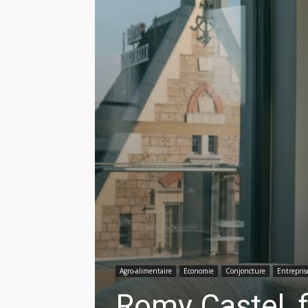
Agro-alimentaire
Economie
Conjoncture
Entrepris
Romy Castel, f