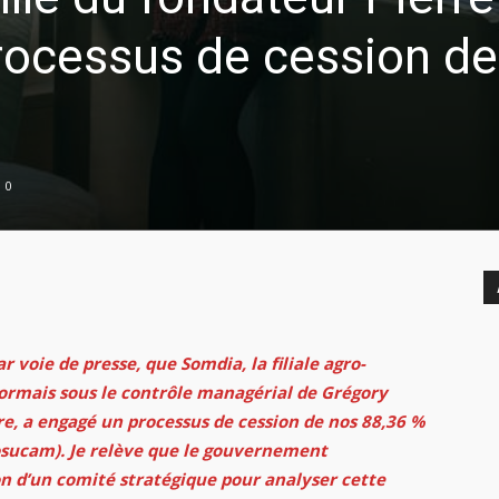
rocessus de cession de
0
r voie de presse, que Somdia, la filiale agro-
sormais sous le contrôle managérial de Grégory
re, a engagé un processus de cession de nos 88,36 %
osucam). Je relève que le gouvernement
n d’un comité stratégique pour analyser cette