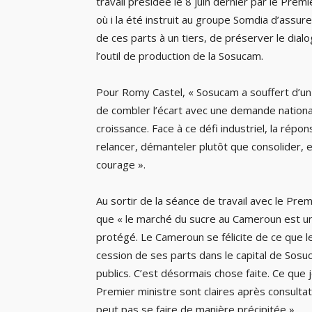
travail présidée le 8 juin dernier par le Pr
où i la été instruit au groupe Somdia d’assu
de ces parts à un tiers, de préserver le dial
l’outil de production de la Sosucam.
Pour Romy Castel, « Sosucam a souffert d’un
de combler l’écart avec une demande nationa
croissance. Face à ce défi industriel, la répon
relancer, démanteler plutôt que consolider,
courage ».
Au sortir de la séance de travail avec le Pre
que « le marché du sucre au Cameroun est un
protégé. Le Cameroun se félicite de ce que l
cession de ses parts dans le capital de Sosu
publics. C’est désormais chose faite. Ce que je
Premier ministre sont claires après consultat
peut pas se faire de manière précipitée ».