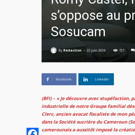
s’oppose au p
Sosucam
-
By
Rédaction
22 juin 2026
721
Facebook
Linkedin
(BFI) – « Je découvre avec stupéfaction, pa
industrielle de notre Groupe familial dé
Clerc, ancien avocat fiscaliste de mon pè
dans la Société sucrière du Cameroun (S
camerounais a aussitôt imposé la créatio