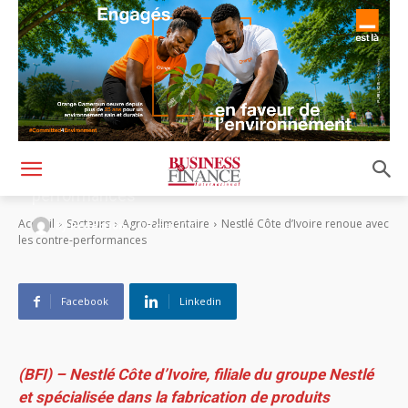
Nestlé Côte d’Ivoire renoue avec les contre-
performances
-
Accueil
Secteurs
Agro-alimentaire
Nestlé Côte d’Ivoire renoue avec
By
Rédaction
20 mai 2020
les contre-performances
Facebook
Linkedin
(BFI) – Nestlé Côte d’Ivoire, filiale du groupe Nestlé
et spécialisée dans la fabrication de produits