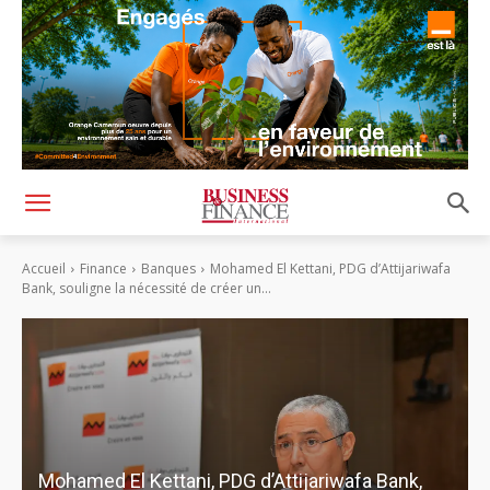
Accueil
Finance
Banques
Mohamed El Kettani, PDG d’Attijariwafa
Bank, souligne la nécessité de créer un...
Mohamed El Kettani, PDG d’Attijariwafa Bank,