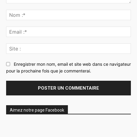
Commenter
:
No
:*
Ema
:*
Sit
:
Enregistrer mon nom, email et site web dans ce navigateur
pour la prochaine fois que je commenterai.
Aimez notre page Facebook