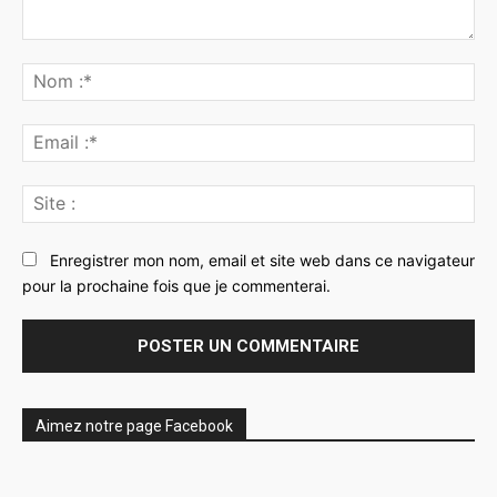
Commenter
:
No
:*
Ema
:*
Sit
:
Enregistrer mon nom, email et site web dans ce navigateur
pour la prochaine fois que je commenterai.
Aimez notre page Facebook