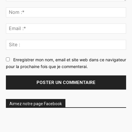
Commenter
:
No
:*
Ema
:*
Sit
:
Enregistrer mon nom, email et site web dans ce navigateur
pour la prochaine fois que je commenterai.
Aimez notre page Facebook